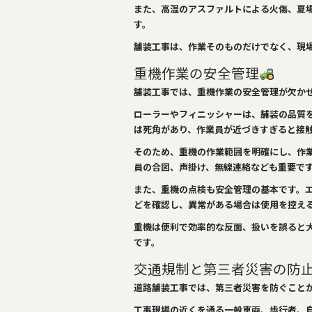
また、高温のアスファルトによる火傷、夏
す。
舗装工事は、作業そのものだけでなく、現
重機作業の安全管理
舗装工事では、重機作業の安全管理が欠か
ローラーやフィニッシャーは、舗装の品質
は死角があり、作業員が近づきすぎると接
そのため、重機の作業範囲を明確にし、作
員の合図、声掛け、無線連絡なども重要で
また、重機の点検も安全管理の基本です。
どを確認し、異常がある場合は使用を控え
重機は便利で効率的な反面、扱いを誤ると
です。
交通規制と第三者災害の防
道路舗装工事では、第三者災害を防ぐこと
工事現場の近くを通る一般車両、歩行者、