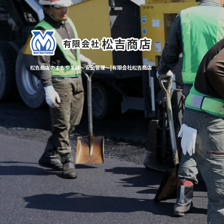
松吉商店のよもやま話～安全管理～|有限会社松吉商店