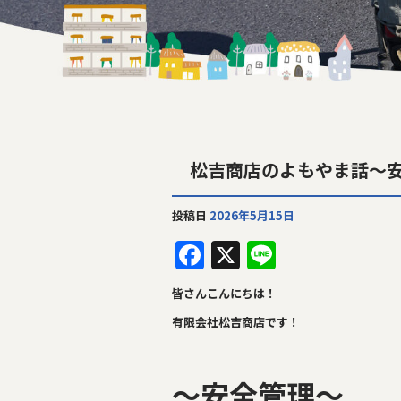
松吉商店のよもやま話～
投稿日
2026年5月15日
F
X
Li
a
n
皆さんこんにちは！
c
e
有限会社松吉商店です！
e
b
～安全管理～
o