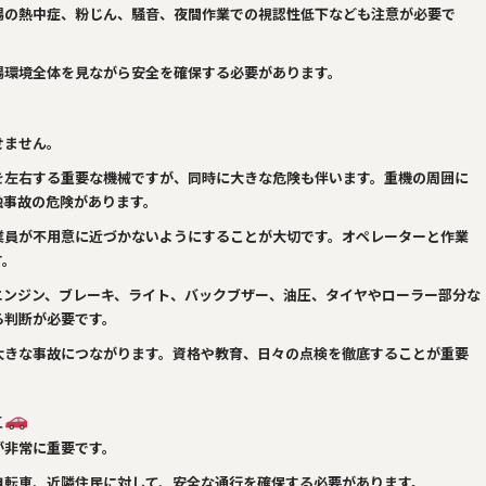
場の熱中症、粉じん、騒音、夜間作業での視認性低下なども注意が必要で
場環境全体を見ながら安全を確保する必要があります。
せません。
を左右する重要な機械ですが、同時に大きな危険も伴います。重機の周囲に
触事故の危険があります。
業員が不用意に近づかないようにすることが大切です。オペレーターと作業
す。
エンジン、ブレーキ、ライト、バックブザー、油圧、タイヤやローラー部分な
る判断が必要です。
大きな事故につながります。資格や教育、日々の点検を徹底することが重要
止
が非常に重要です。
自転車、近隣住民に対して、安全な通行を確保する必要があります。