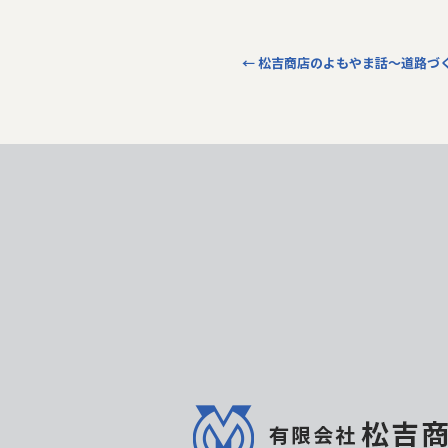
←
松吉商店のよもやま話～道路づ