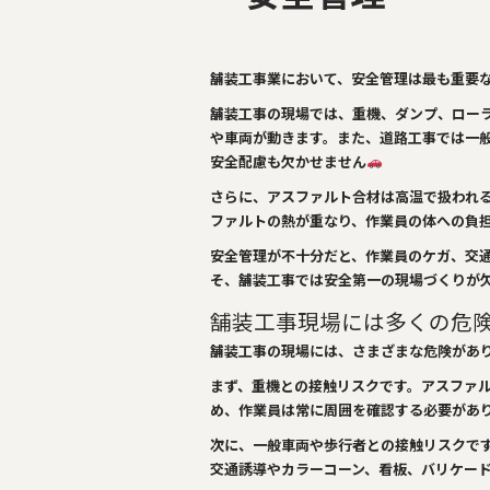
o
k
舗装工事業において、安全管理は最も重要
舗装工事の現場では、重機、ダンプ、ロー
や車両が動きます。また、道路工事では一
安全配慮も欠かせません
さらに、アスファルト合材は高温で扱われ
ファルトの熱が重なり、作業員の体への負
安全管理が不十分だと、作業員のケガ、交
そ、舗装工事では安全第一の現場づくりが
舗装工事現場には多くの危
舗装工事の現場には、さまざまな危険があ
まず、重機との接触リスクです。アスファ
め、作業員は常に周囲を確認する必要があ
次に、一般車両や歩行者との接触リスクで
交通誘導やカラーコーン、看板、バリケー