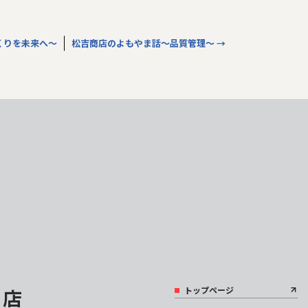
くりを未来へ～
松吉商店のよもやま話～品質管理～
→
トップページ