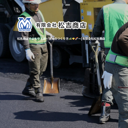
松吉商店のよもやま話～現場のつくり方
～|有限会社松吉商店