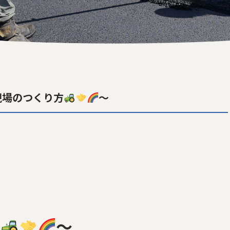
現場のつくり方
～
～