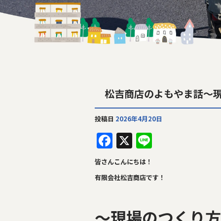
松吉商店のよもやま話～
投稿日
2026年4月20日
F
X
Li
a
n
皆さんこんにちは！
c
e
有限会社松吉商店です！
e
b
～現場のつくり方
o