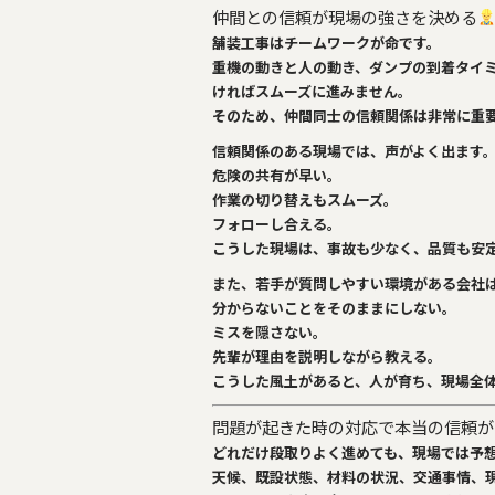
仲間との信頼が現場の強さを決める
舗装工事はチームワークが命です。
重機の動きと人の動き、ダンプの到着タイミ
ければスムーズに進みません。
そのため、仲間同士の信頼関係は非常に重
信頼関係のある現場では、声がよく出ます
危険の共有が早い。
作業の切り替えもスムーズ。
フォローし合える。
こうした現場は、事故も少なく、品質も安
また、若手が質問しやすい環境がある会社
分からないことをそのままにしない。
ミスを隠さない。
先輩が理由を説明しながら教える。
こうした風土があると、人が育ち、現場全
問題が起きた時の対応で本当の信頼が
どれだけ段取りよく進めても、現場では予
天候、既設状態、材料の状況、交通事情、