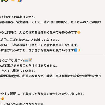
いて終わりではありません。
施設利用者、協力会社、そして一緒に働く仲間など、たくさんの人との関わ
あると同時に、
人との信頼関係を築く仕事
でもあるのです
継続的に選ばれ続けることは難しくなります。
したい」「次の現場も任せたい」と言われやすくなります。
うに築かれるのかを、さまざまな立場から見ていきます
れるか”で決まる
ただ工事ができることだけではありません。
」をとても重視しています。
施設周辺の整備、私道の改修など、舗装工事は利用者の安全や利便性に大き
りやすく説明し、工事後にどうなるのかをしっかり共有します。
す
だ」という安心感につながります。